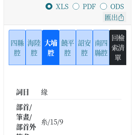
XLS
PDF
ODS
匯出
回檢
四縣
海陸
大埔
饒平
詔安
南四
索清
腔
腔
腔
腔
腔
縣腔
單
詞目
緣
部首/
筆畫/
糸/15/9
部首外