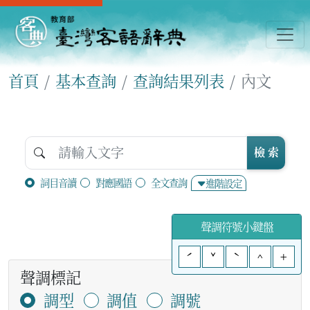
首頁
基本查詢
查詢結果列表
內文
檢 索
詞目音讀
對應國語
全文查詢
進階設定
聲調符號小鍵盤
ˊ
ˇ
ˋ
^
+
聲調標記
調型
調值
調號