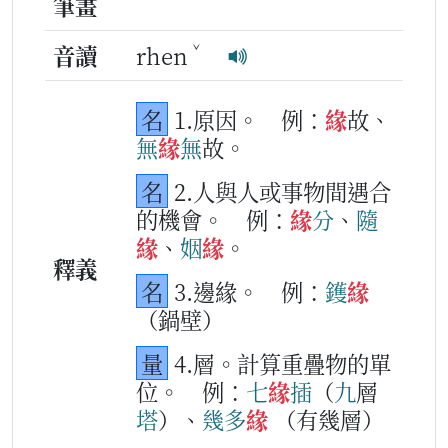
筆畫
ˇ
音讀
rhen
名
1.原因。
例：
緣
故、
無
緣
無
故。
名
2.人與人或事物間遇合
的機會。
例：
緣
分
、
隨
緣
、
姻
緣
。
釋義
名
3.邊緣。
例：
鑊
緣
（鍋壁）
量
4.層。計算重疊物的單
位。
例：
七
緣
插
（
九
層
塔
）、
幾多
緣
（有幾層）