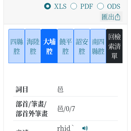
XLS
PDF
ODS
匯出
回檢
四縣
海陸
大埔
饒平
詔安
南四
索清
腔
腔
腔
腔
腔
縣腔
單
詞目
邑
部首/筆畫/
邑/0/7
部首外筆畫
ˋ
rhid