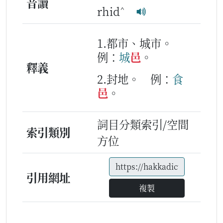
音讀
^
rhid
1.都市、城市。
例：
城
邑
。
釋義
2.封地。
例：
食
邑
。
詞目分類索引/空間
索引類別
方位
引用網址
複製