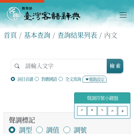
首頁
基本查詢
查詢結果列表
內文
檢 索
詞目音讀
對應國語
全文查詢
進階設定
聲調符號小鍵盤
ˊ
ˇ
ˋ
^
+
聲調標記
調型
調值
調號