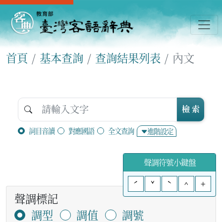
首頁
基本查詢
查詢結果列表
內文
檢 索
詞目音讀
對應國語
全文查詢
進階設定
聲調符號小鍵盤
ˊ
ˇ
ˋ
^
+
聲調標記
調型
調值
調號