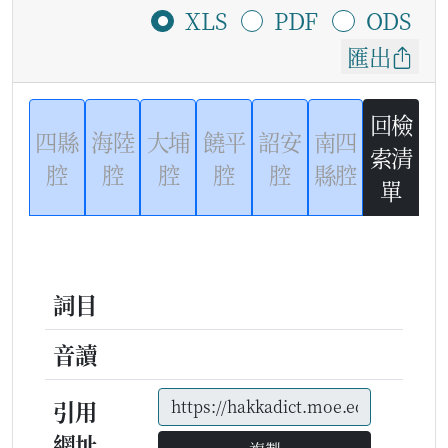
XLS
PDF
ODS
匯出
回檢
四縣
海陸
大埔
饒平
詔安
南四
索清
腔
腔
腔
腔
腔
縣腔
單
詞目
音讀
引用
網址